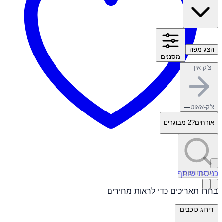
הצג מפה
מסננים
צ'ק-אין
—
צ'ק-אאוט
—
אורחים?
2 מבוגרים
כניסת שותף
עדכן חיפוש
בחרו תאריכים כדי לראות מחירים
דירוג כוכבים