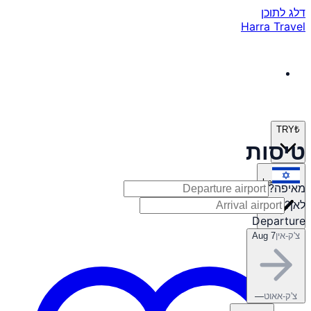
דלג לתוכן
Harra Travel
TRY
₺
טיסות
he
מאיפה?
לאן?
Departure
צ'ק-אין
Aug 7
צ'ק-אאוט
—