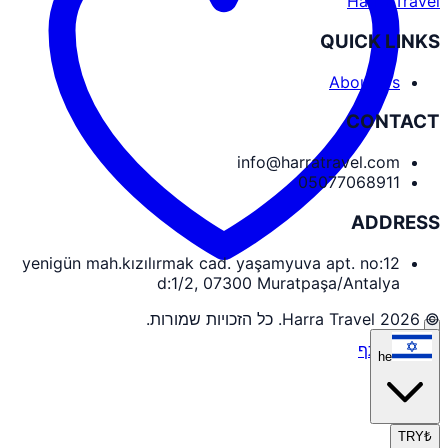
Harra Travel
QUICK LINKS
About Us
CONTACT
info@harratravel.com
05077068911
ADDRESS
yenigün mah.kızılırmak cad. yaşamyuva apt. no:12
d:1/2, 07300 Muratpaşa/Antalya
© 2026 Harra Travel. כל הזכויות שמורות.
כניסת שותף
he
TRY
₺