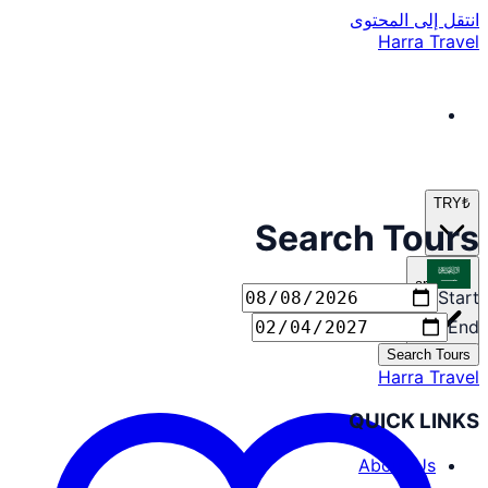
انتقل إلى المحتوى
Harra Travel
TRY
₺
Search Tours
ar
Start
End
Search Tours
Harra Travel
QUICK LINKS
About Us