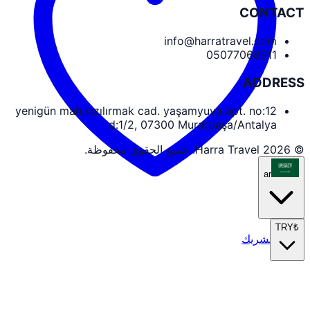
CONTACT
info@harratravel.com
05077068911
ADDRESS
yenigün mah.kızılırmak cad. yaşamyuva apt. no:12
d:1/2, 07300 Muratpaşa/Antalya
© 2026 Harra Travel. جميع الحقوق محفوظة.
ar
TRY
₺
دخول الشريك