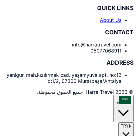
QUICK LINKS
About Us
CONTACT
info@harratravel.com
05077068911
ADDRESS
yenigün mah.kızılırmak cad. yaşamyuva apt. no:12
d:1/2, 07300 Muratpaşa/Antalya
© 2026 Harra Travel. جميع الحقوق محفوظة.
ar
TRY
₺