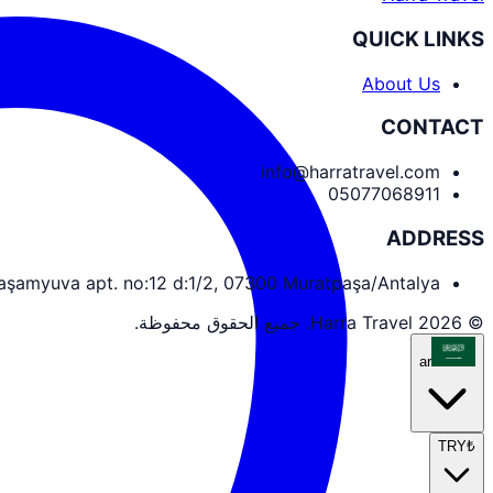
QUICK LINKS
About Us
CONTACT
info@harratravel.com
05077068911
ADDRESS
yaşamyuva apt. no:12 d:1/2, 07300 Muratpaşa/Antalya
© 2026 Harra Travel. جميع الحقوق محفوظة.
ar
TRY
₺