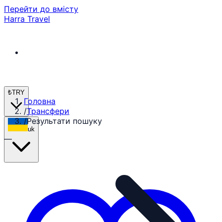
Перейти до вмісту
Harra Travel
₺
TRY
Головна
/
Трансфери
/
Результати пошуку
uk
—