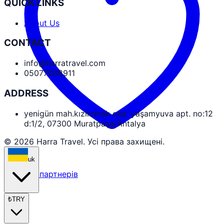
QUICK LINKS
About Us
CONTACT
info@harratravel.com
05077068911
ADDRESS
yenigün mah.kızılırmak cad. yaşamyuva apt. no:12
d:1/2, 07300 Muratpaşa/Antalya
© 2026 Harra Travel. Усі права захищені.
uk
Вхід для партнерів
₺
TRY