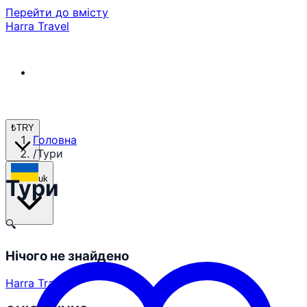
Перейти до вмісту
Harra Travel
₺
TRY
Головна
/
Тури
uk
Тури
🔍
Нічого не знайдено
Harra Travel