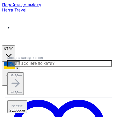
Перейти до вмісту
Harra Travel
₺
TRY
МІСЦЕЗНАХОДЖЕННЯ
uk
Заїзд
—
Виїзд
—
ГОСТІ?
2 Дорослі