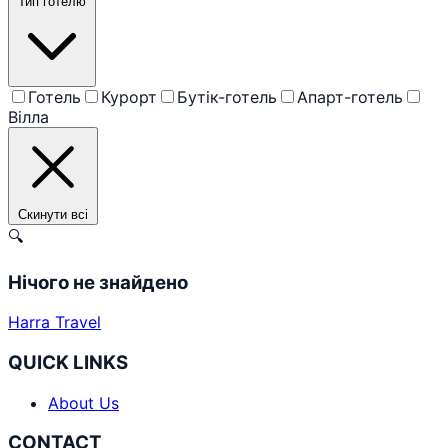
Тип готелю
Готель
Курорт
Бутік-готель
Апарт-готель
Вілла
Скинути всі
🔍
Нічого не знайдено
Harra Travel
QUICK LINKS
About Us
CONTACT