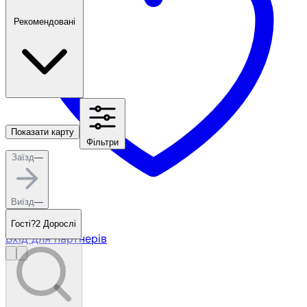
Рекомендовані
Показати карту
Фільтри
Заїзд
—
Виїзд
—
Гості?
2 Дорослі
Вхід для партнерів