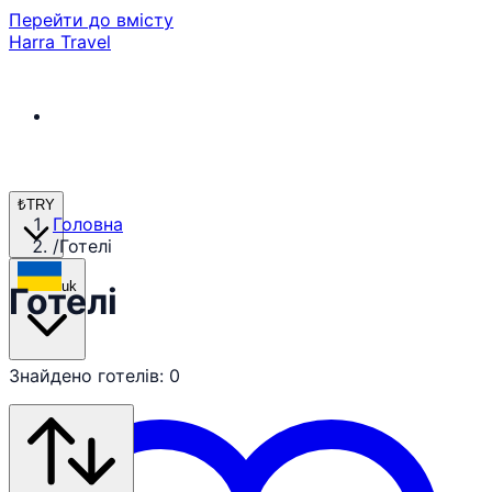
Перейти до вмісту
Harra Travel
₺
TRY
Головна
/
Готелі
uk
Готелі
Знайдено готелів: 0