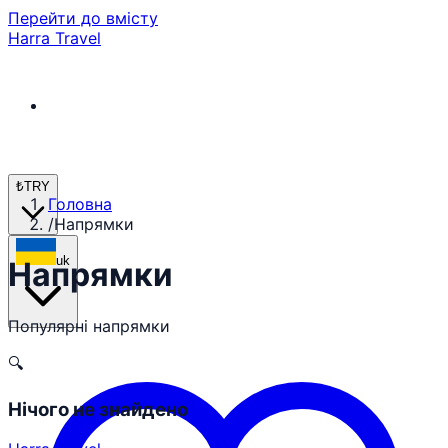
Перейти до вмісту
Harra Travel
₺
TRY
Головна
/
Напрямки
uk
Напрямки
Популярні напрямки
🔍
Нічого не знайдено