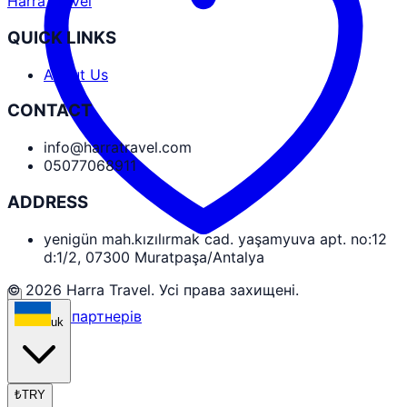
Harra Travel
QUICK LINKS
About Us
CONTACT
info@harratravel.com
05077068911
ADDRESS
yenigün mah.kızılırmak cad. yaşamyuva apt. no:12
d:1/2, 07300 Muratpaşa/Antalya
© 2026 Harra Travel. Усі права захищені.
Вхід для партнерів
uk
₺
TRY