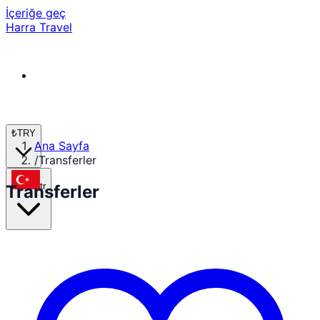
İçeriğe geç
Harra Travel
₺
TRY
Ana Sayfa
/
Transferler
tr
Transferler