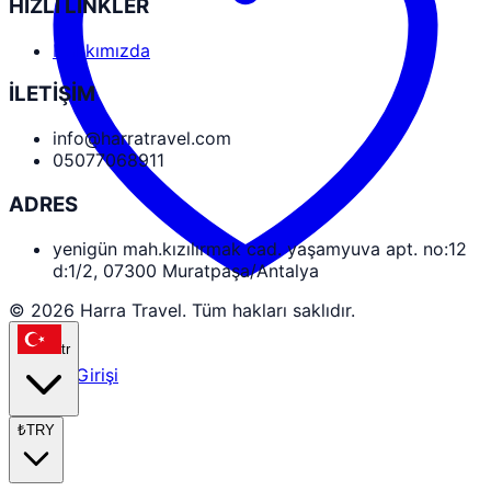
HIZLI LİNKLER
Hakkımızda
İLETİŞİM
info@harratravel.com
05077068911
ADRES
yenigün mah.kızılırmak cad. yaşamyuva apt. no:12
d:1/2, 07300 Muratpaşa/Antalya
© 2026 Harra Travel. Tüm hakları saklıdır.
tr
Partner Girişi
₺
TRY