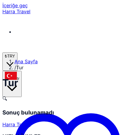
İçeriğe geç
Harra Travel
₺
TRY
Ana Sayfa
/
Tur
tr
Tur
🔍
Sonuç bulunamadı
Harra Travel