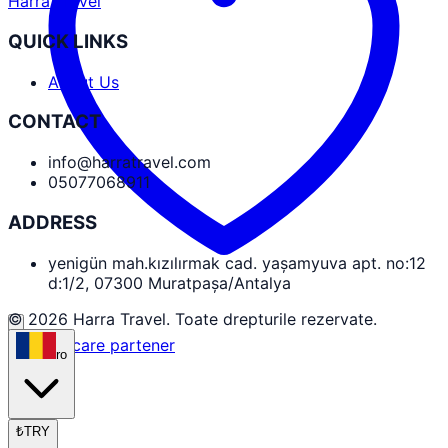
Harra Travel
QUICK LINKS
About Us
CONTACT
info@harratravel.com
05077068911
ADDRESS
yenigün mah.kızılırmak cad. yaşamyuva apt. no:12
d:1/2, 07300 Muratpaşa/Antalya
© 2026 Harra Travel. Toate drepturile rezervate.
Autentificare partener
ro
₺
TRY