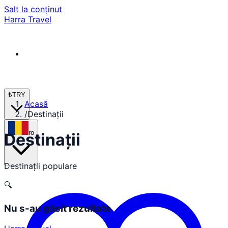
Salt la conținut
Harra Travel
₺
TRY
Acasă
/
Destinații
ro
Destinații
Destinații populare
🔍
Nu s-au găsit rezultate