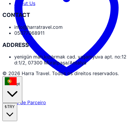
About Us
CONTACT
info@harratravel.com
05077068911
ADDRESS
yenigün mah.kızılırmak cad. yaşamyuva apt. no:12
d:1/2, 07300 Muratpaşa/Antalya
© 2026 Harra Travel. Todos os direitos reservados.
pt
Acesso de Parceiro
₺
TRY