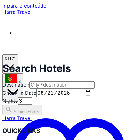
Ir para o conteúdo
Harra Travel
₺
TRY
Search Hotels
pt
Destination
Check-in Date
Nights
search
Search Hotels
Harra Travel
QUICK LINKS