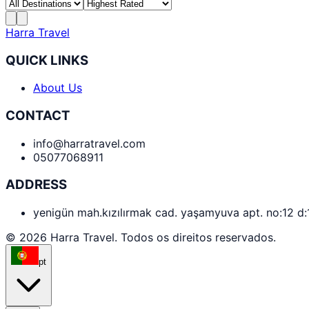
Harra Travel
QUICK LINKS
About Us
CONTACT
info@harratravel.com
05077068911
ADDRESS
yenigün mah.kızılırmak cad. yaşamyuva apt. no:12 d
© 2026 Harra Travel. Todos os direitos reservados.
pt