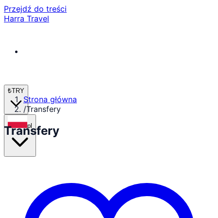
Przejdź do treści
Harra Travel
₺
TRY
Strona główna
/
Transfery
pl
Transfery