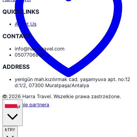
QUICK LINKS
About Us
CONTACT
info@harratravel.com
05077068911
ADDRESS
yenigün mah.kızılırmak cad. yaşamyuva apt. no:12
d:1/2, 07300 Muratpaşa/Antalya
© 2026 Harra Travel. Wszelkie prawa zastrzeżone.
Logowanie partnera
pl
₺
TRY