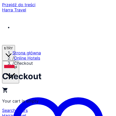
Przejdź do treści
Harra Travel
₺
TRY
Strona główna
/
Online Hotels
/
Checkout
pl
Checkout
shopping_cart
Your cart is empty
Search Tours
Harra Travel