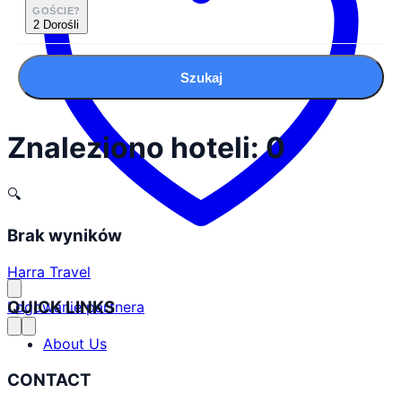
GOŚCIE?
2 Dorośli
Szukaj
Znaleziono hoteli: 0
🔍
Brak wyników
Harra Travel
QUICK LINKS
Logowanie partnera
About Us
CONTACT