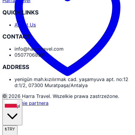
Harra Travel
QUICK LINKS
About Us
CONTACT
info@harratravel.com
05077068911
ADDRESS
yenigün mah.kızılırmak cad. yaşamyuva apt. no:12
d:1/2, 07300 Muratpaşa/Antalya
© 2026 Harra Travel. Wszelkie prawa zastrzeżone.
Logowanie partnera
pl
₺
TRY