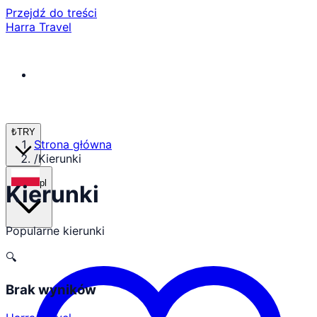
Przejdź do treści
Harra Travel
₺
TRY
Strona główna
/
Kierunki
pl
Kierunki
Popularne kierunki
🔍
Brak wyników