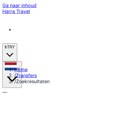
Ga naar inhoud
Harra Travel
₺
TRY
Home
nl
/
Transfers
/
Zoekresultaten
—