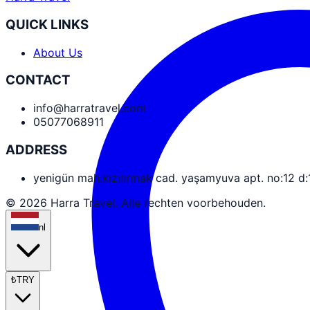
QUICK LINKS
About Us
CONTACT
info@harratravel.com
05077068911
ADDRESS
yenigün mah.kızılırmak cad. yaşamyuva apt. no:12 d
© 2026 Harra Travel. Alle rechten voorbehouden.
nl
₺
TRY