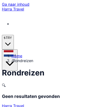
Ga naar inhoud
Harra Travel
₺
TRY
Home
nl
/
Rondreizen
Rondreizen
🔍
Geen resultaten gevonden
Harra Travel