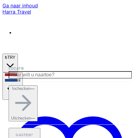
Ga naar inhoud
Harra Travel
₺
TRY
LOCATIE
nl
Inchecken
—
Uitchecken
—
GASTEN?