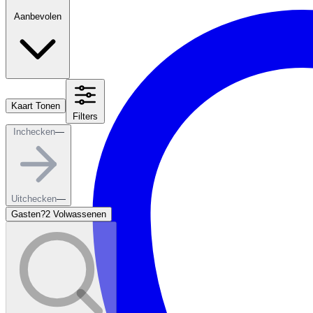
Aanbevolen
Kaart Tonen
Filters
Inchecken
—
Uitchecken
—
Gasten?
2 Volwassenen