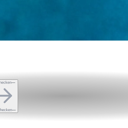
hecken
—
checken
—