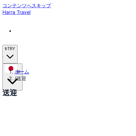
コンテンツへスキップ
Harra Travel
₺
TRY
ホーム
ja
/
送迎
送迎