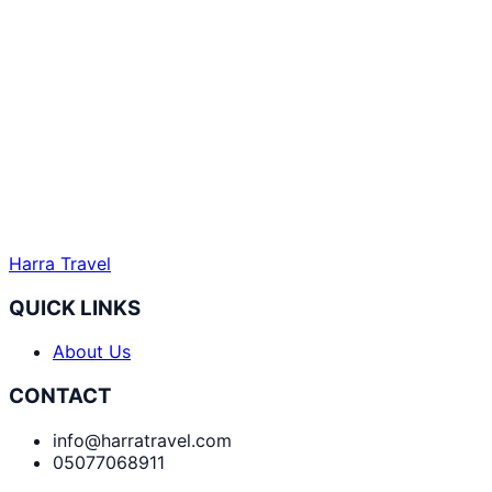
Harra Travel
QUICK LINKS
About Us
CONTACT
info@harratravel.com
05077068911