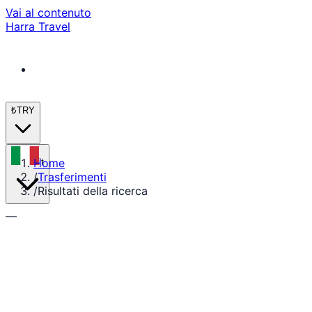
Vai al contenuto
Harra Travel
₺
TRY
Home
it
/
Trasferimenti
/
Risultati della ricerca
—