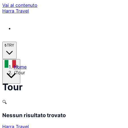
Vai al contenuto
Harra Travel
₺
TRY
Home
it
/
Tour
Tour
🔍
Nessun risultato trovato
Harra Travel