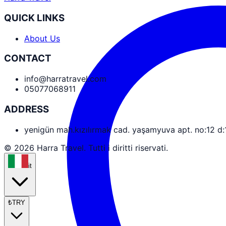
QUICK LINKS
About Us
CONTACT
info@harratravel.com
05077068911
ADDRESS
yenigün mah.kızılırmak cad. yaşamyuva apt. no:12 d
© 2026 Harra Travel. Tutti i diritti riservati.
it
₺
TRY