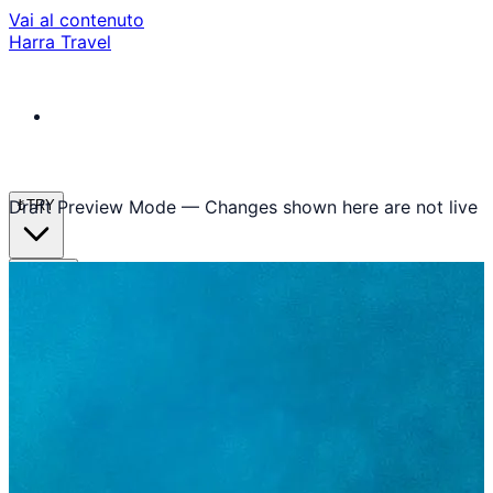
Vai al contenuto
Harra Travel
Draft Preview Mode — Changes shown here are not live
₺
TRY
it