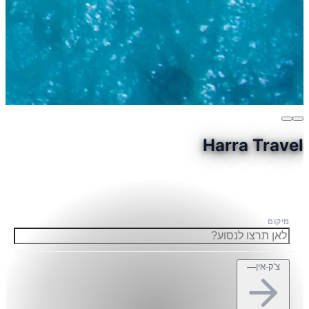
Harra Travel
מיקום
צ'ק-אין
—