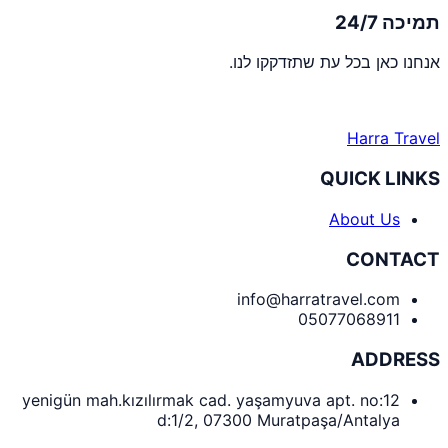
תמיכה 24/7
אנחנו כאן בכל עת שתזדקקו לנו.
Harra Travel
QUICK LINKS
About Us
CONTACT
info@harratravel.com
05077068911
ADDRESS
yenigün mah.kızılırmak cad. yaşamyuva apt. no:12
d:1/2, 07300 Muratpaşa/Antalya