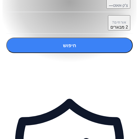
צ'ק-אאוט
—
אורחים?
2 מבוגרים
חיפוש