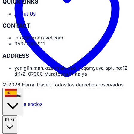
QUICK LINKS
About Us
CONTACT
info@harratravel.com
05077068911
ADDRESS
yenigün mah.kızılırmak cad. yaşamyuva apt. no:12
d:1/2, 07300 Muratpaşa/Antalya
© 2026 Harra Travel. Todos los derechos reservados.
es
Acceso de socios
₺
TRY