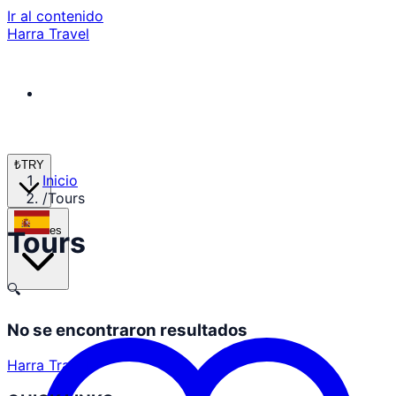
Ir al contenido
Harra Travel
₺
TRY
Inicio
/
Tours
es
Tours
🔍
No se encontraron resultados
Harra Travel