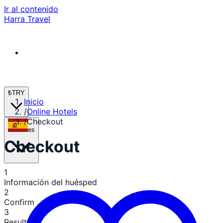
Ir al contenido
Harra Travel
₺
TRY
Inicio
/
Online Hotels
/
Checkout
es
Checkout
1
Información del huésped
2
Confirm
3
Result