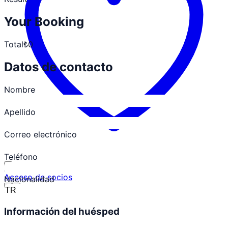
Your Booking
Total
₺0
Datos de contacto
Nombre
Apellido
Correo electrónico
Teléfono
Acceso de socios
Nacionalidad
Información del huésped