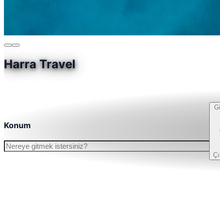
Harra Travel
Gi
Konum
Çı