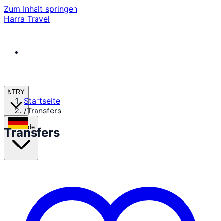
Zum Inhalt springen
Harra Travel
₺
TRY
Startseite
/
Transfers
de
Transfers