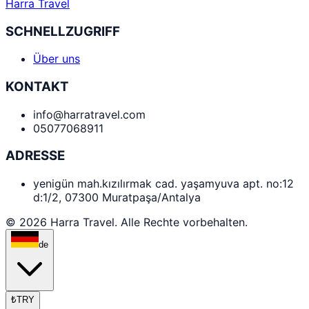
Harra Travel
SCHNELLZUGRIFF
Über uns
KONTAKT
info@harratravel.com
05077068911
ADRESSE
yenigün mah.kızılırmak cad. yaşamyuva apt. no:12
d:1/2, 07300 Muratpaşa/Antalya
© 2026 Harra Travel. Alle Rechte vorbehalten.
de
₺
TRY