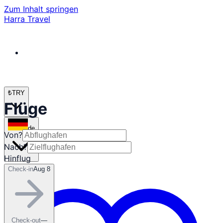
Zum Inhalt springen
Harra Travel
₺
TRY
Flüge
de
Von?
Nach?
Hinflug
Check-in
Aug 8
Check-out
—