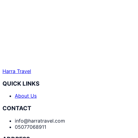
Harra Travel
QUICK LINKS
About Us
CONTACT
info@harratravel.com
05077068911