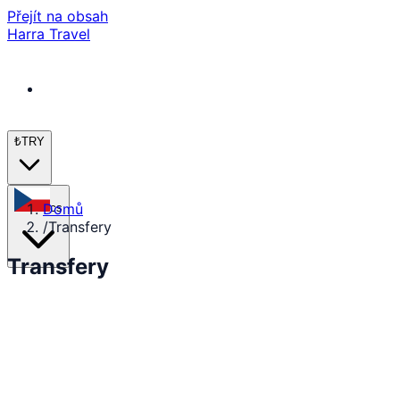
Přejít na obsah
Harra Travel
₺
TRY
Domů
cs
/
Transfery
Transfery