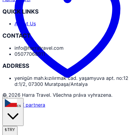
QUICK LINKS
About Us
CONTACT
info@harratravel.com
05077068911
ADDRESS
yenigün mah.kızılırmak cad. yaşamyuva apt. no:12
d:1/2, 07300 Muratpaşa/Antalya
© 2026 Harra Travel. Všechna práva vyhrazena.
Přihlášení partnera
cs
₺
TRY