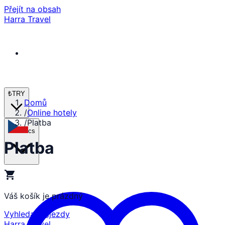
Přejít na obsah
Harra Travel
₺
TRY
Domů
/
Online hotely
/
Platba
cs
Platba
shopping_cart
Váš košík je prázdný
Vyhledat zájezdy
Harra Travel