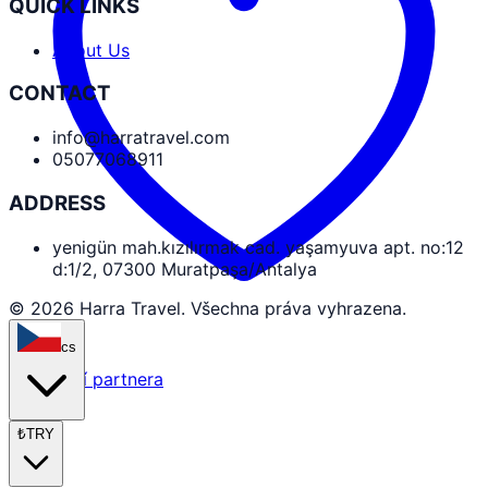
QUICK LINKS
About Us
CONTACT
info@harratravel.com
05077068911
ADDRESS
yenigün mah.kızılırmak cad. yaşamyuva apt. no:12
d:1/2, 07300 Muratpaşa/Antalya
© 2026 Harra Travel. Všechna práva vyhrazena.
cs
Přihlášení partnera
₺
TRY