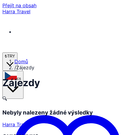
Přejít na obsah
Harra Travel
₺
TRY
Domů
/
Zájezdy
cs
Zájezdy
🔍
Nebyly nalezeny žádné výsledky
Harra Travel