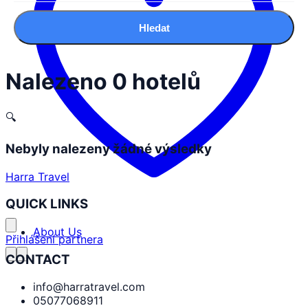
Hledat
Nalezeno 0 hotelů
🔍
Nebyly nalezeny žádné výsledky
Harra Travel
QUICK LINKS
About Us
Přihlášení partnera
CONTACT
info@harratravel.com
05077068911