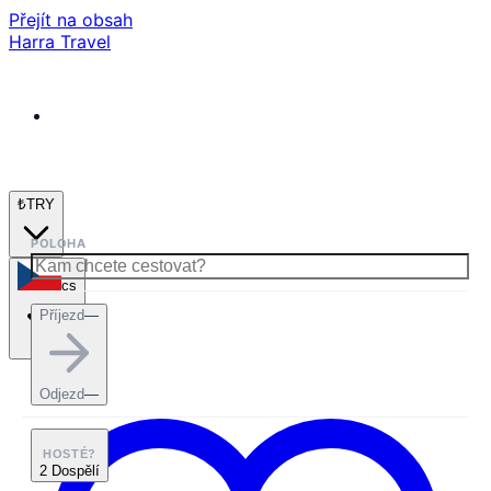
Přejít na obsah
Harra Travel
₺
TRY
POLOHA
cs
Příjezd
—
Odjezd
—
HOSTÉ?
2 Dospělí