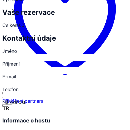
Vaše rezervace
Celkem
₺0
Kontaktní údaje
Jméno
Příjmení
E-mail
Telefon
Přihlášení partnera
Národnost
Informace o hostu