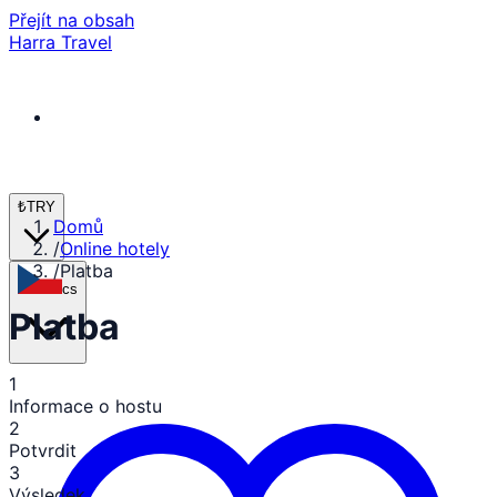
Přejít na obsah
Harra Travel
₺
TRY
Domů
/
Online hotely
/
Platba
cs
Platba
1
Informace o hostu
2
Potvrdit
3
Výsledek