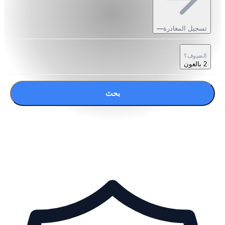
تسجيل المغادرة
—
الضيوف؟
2 بالغون
بحث